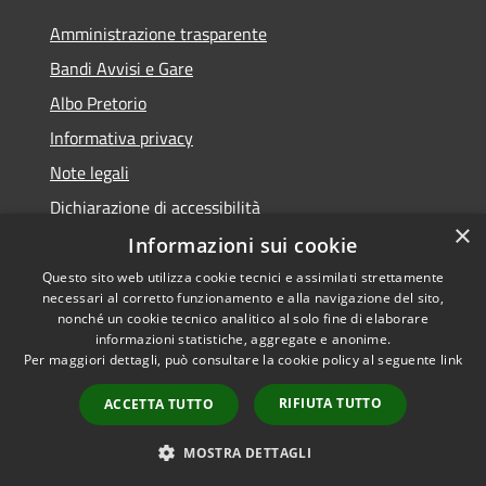
Amministrazione trasparente
Bandi Avvisi e Gare
Albo Pretorio
Informativa privacy
Note legali
Dichiarazione di accessibilità
×
Informazioni sui cookie
Questo sito web utilizza cookie tecnici e assimilati strettamente
necessari al corretto funzionamento e alla navigazione del sito,
RSS
Copyright © 2026 • Comune di
nonché un cookie tecnico analitico al solo fine di elaborare
Accessibilità
informazioni statistiche, aggregate e anonime.
Forlì • Powered by
Per maggiori dettagli, può consultare la cookie policy al seguente
link
Privacy
Municipium
Accesso
•
Cookie
redazione
RIFIUTA TUTTO
ACCETTA TUTTO
Mappa del sito
Piano di miglioramento
MOSTRA DETTAGLI