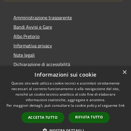
Amministrazione trasparente
Bandi Avvisi e Gare
Albo Pretorio
Informativa privacy
Note legali
Dichiarazione di accessibilità
×
Informazioni sui cookie
Questo sito web utilizza cookie tecnici e assimilati strettamente
necessari al corretto funzionamento e alla navigazione del sito,
RSS
Copyright © 2026 • Comune di
nonché un cookie tecnico analitico al solo fine di elaborare
Accessibilità
informazioni statistiche, aggregate e anonime.
Forlì • Powered by
Per maggiori dettagli, può consultare la cookie policy al seguente
link
Privacy
Municipium
Accesso
•
Cookie
redazione
RIFIUTA TUTTO
ACCETTA TUTTO
Mappa del sito
Piano di miglioramento
MOSTRA DETTAGLI