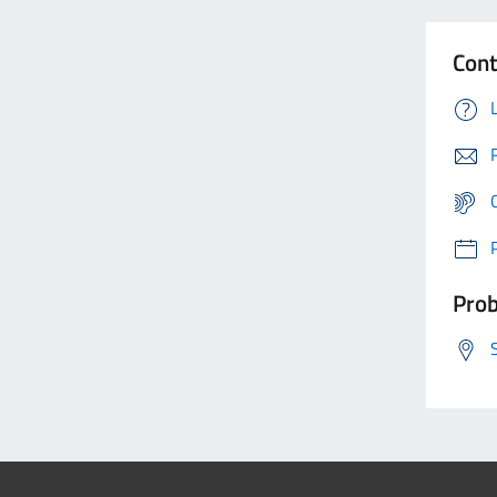
Cont
Prob