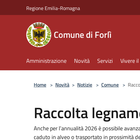
Salta al contenuto principale
Regione Emilia-Romagna
Comune di Forlì
Amministrazione
Novità
Servizi
Vivere 
Home
>
Novità
>
Notizie
>
Comune
>
Racco
Raccolta legname
Anche per l’annualità 2026 è possibile avanzar
caduto in alveo o trasportato in prossimità de