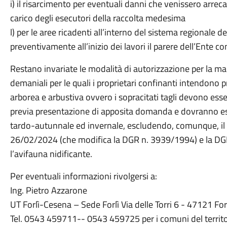
i) il risarcimento per eventuali danni che venissero arreca
carico degli esecutori della raccolta medesima
l) per le aree ricadenti all’interno del sistema regionale d
preventivamente all’inizio dei lavori il parere dell’Ente 
Restano invariate le modalità di autorizzazione per la ma
demaniali per le quali i proprietari confinanti intendono p
arborea e arbustiva ovvero i sopracitati tagli devono ess
previa presentazione di apposita domanda e dovranno ess
tardo-autunnale ed invernale, escludendo, comunque, il 
26/02/2024 (che modifica la DGR n. 3939/1994) e la DGR 
l’avifauna nidificante.
Per eventuali informazioni rivolgersi a:
Ing. Pietro Azzarone
UT Forlì-Cesena – Sede Forlì Via delle Torri 6 - 47121 For
Tel. 0543 459711-- 0543 459725 per i comuni del territori