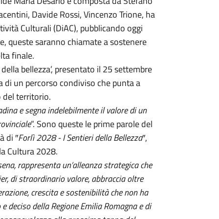
avide Maria Desario e composta da Stefano
acentini, Davide Rossi, Vincenzo Trione, ha
ività Culturali (DiAC), pubblicando oggi
mane, queste saranno chiamate a sostenere
ta finale.
ri della bellezza’, presentato il 25 settembre
a di un percorso condiviso che punta a
del territorio.
tadina e segna indelebilmente il valore di un
rovinciale
”. Sono queste le prime parole del
à di ″
Forlì 2028 - I Sentieri della Bellezza
″,
lla Cultura 2028.
ena, rappresenta un’alleanza strategica che
er, di straordinario valore, abbraccia oltre
razione, crescita e sostenibilità che non ha
to e deciso della Regione Emilia Romagna e di