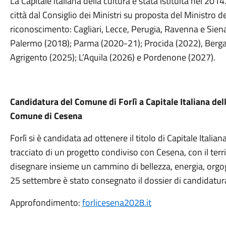
La Capitale italiana della cultura è stata istituita nel 201
città dal Consiglio dei Ministri su proposta del Ministro de
riconoscimento: Cagliari, Lecce, Perugia, Ravenna e Sien
Palermo (2018); Parma (2020-21); Procida (2022), Berg
Agrigento (2025); L’Aquila (2026) e Pordenone (2027).
Candidatura del Comune di Forlì a Capitale Italiana de
Comune di Cesena
Forlì si è candidata ad ottenere il titolo di Capitale Italian
tracciato di un progetto condiviso con Cesena, con il territ
disegnare insieme un cammino di bellezza, energia, orgogli
25 settembre è stato consegnato il dossier di candidatura,
Approfondimento:
forlicesena2028.it