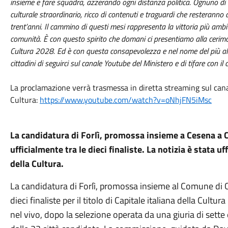
insieme e fare squadra, azzerando ogni distanza politica. Ognuno di n
culturale straordinario, ricco di contenuti e traguardi che resteranno 
trent’anni. Il cammino di questi mesi rappresenta la vittoria più ambi
comunità. È con questo spirito che domani ci presentiamo alla cerimoni
Cultura 2028. Ed è con questa consapevolezza e nel nome del più alt
cittadini di seguirci sul canale Youtube del Ministero e di tifare con il
La proclamazione verrà trasmessa in diretta streaming sul cana
Cultura:
https://www.youtube.com/watch?
v=oNhjFN5iMsc
La candidatura di Forlì, promossa insieme a Cesena a Ca
ufficialmente tra le dieci finaliste. La notizia è stata u
della Cultura.
La candidatura di Forlì, promossa insieme al Comune di C
dieci finaliste per il titolo di Capitale italiana della Cult
nel vivo, dopo la selezione operata da una giuria di sette 