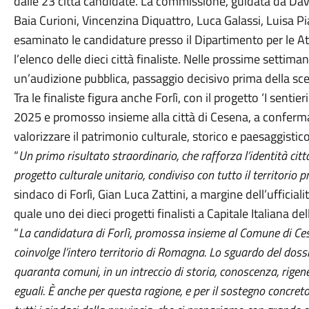
dalle 23 città candidate. La commissione, guidata da D
Baia Curioni, Vincenzina Diquattro, Luca Galassi, Luisa Pi
esaminato le candidature presso il Dipartimento per le Att
l’elenco delle dieci città finaliste. Nelle prossime setti
un’audizione pubblica, passaggio decisivo prima della scel
Tra le finaliste figura anche Forlì, con il progetto ‘I sentie
2025 e promosso insieme alla città di Cesena, a conferm
valorizzare il patrimonio culturale, storico e paesaggistico 
“
Un primo risultato straordinario, che rafforza l’identità cit
progetto culturale unitario, condiviso con tutto il territorio p
sindaco di Forlì, Gian Luca Zattini, a margine dell’ufficialit
quale uno dei dieci progetti finalisti a Capitale Italiana de
“
La candidatura di Forlì, promossa insieme al Comune di Ces
coinvolge l’intero territorio di Romagna. Lo sguardo del dossi
quaranta comuni, in un intreccio di storia, conoscenza, rigene
eguali. È anche per questa ragione, e per il sostegno concre