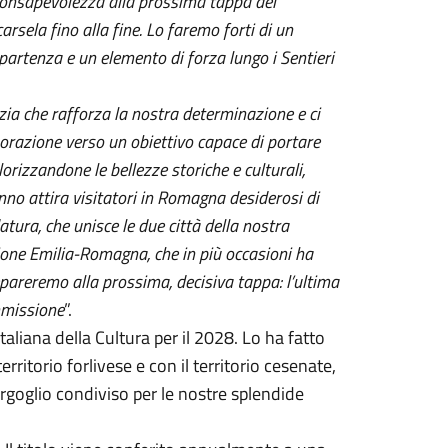
e consapevolezza alla prossima tappa del
carsela fino alla fine. Lo faremo forti di un
 partenza e un elemento di forza lungo i Sentieri
zia che rafforza la nostra determinazione e ci
borazione verso un obiettivo capace di portare
alorizzandone le bellezze storiche e culturali,
no attira visitatori in Romagna desiderosi di
ura, che unisce le due città della nostra
gione Emilia-Romagna, che in più occasioni ha
pareremo alla prossima, decisiva tappa: l’ultima
mmissione
”.
 Italiana della Cultura per il 2028. Lo ha fatto
rritorio forlivese e con il territorio cesenate,
rgoglio condiviso per le nostre splendide