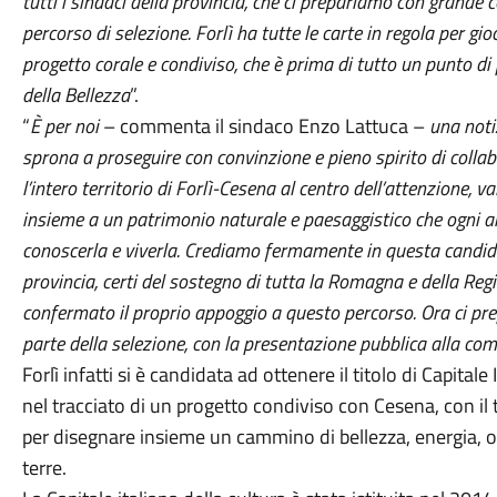
tutti i sindaci della provincia, che ci prepariamo con grand
percorso di selezione. Forlì ha tutte le carte in regola per gio
progetto corale e condiviso, che è prima di tutto un punto di
della Bellezza
”.
“
È per noi
– commenta il sindaco Enzo Lattuca –
una noti
sprona a proseguire con convinzione e pieno spirito di colla
l’intero territorio di Forlì-Cesena al centro dell’attenzione, v
insieme a un patrimonio naturale e paesaggistico che ogni an
conoscerla e viverla. Crediamo fermamente in questa candidat
provincia, certi del sostegno di tutta la Romagna e della Re
confermato il proprio appoggio a questo percorso. Ora ci pre
parte della selezione, con la presentazione pubblica alla co
Forlì infatti si è candidata ad ottenere il titolo di Capitale
nel tracciato di un progetto condiviso con Cesena, con il te
per disegnare insieme un cammino di bellezza, energia, o
terre.