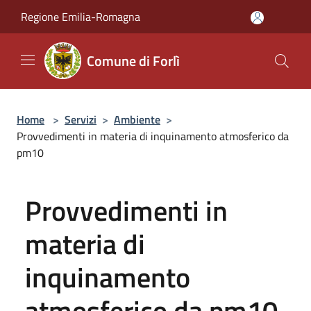
Salta al contenuto principale
Regione Emilia-Romagna
Comune di Forlì
Home
>
Servizi
>
Ambiente
>
Provvedimenti in materia di inquinamento atmosferico da
pm10
Provvedimenti in
materia di
inquinamento
atmosferico da pm10