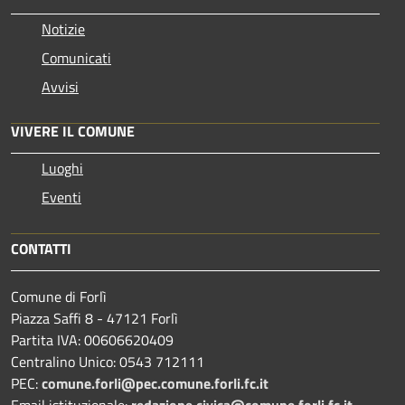
Notizie
Comunicati
Avvisi
VIVERE IL COMUNE
Luoghi
Eventi
CONTATTI
Comune di Forlì
Piazza Saffi 8 - 47121 Forlì
Partita IVA: 00606620409
Centralino Unico: 0543 712111
PEC:
comune.forli@pec.comune.forli.fc.it
Email istituzionale:
redazione.civica@comune.forli.fc.it