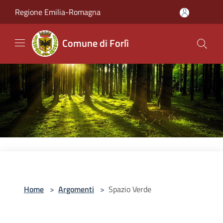
Salta al contenuto principale
Regione Emilia-Romagna
Comune di Forlì
Home
>
Argomenti
>
Spazio Verde