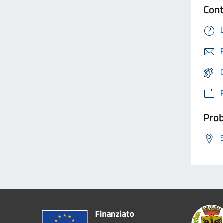
Cont
Prob