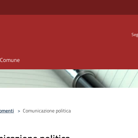
Seg
il Comune
omenti
>
Comunicazione politica