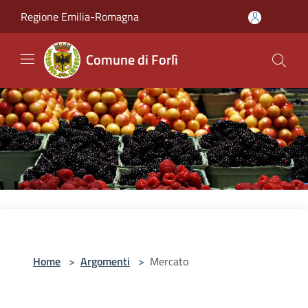
Salta al contenuto principale
Regione Emilia-Romagna
Comune di Forlì
Home
>
Argomenti
>
Mercato