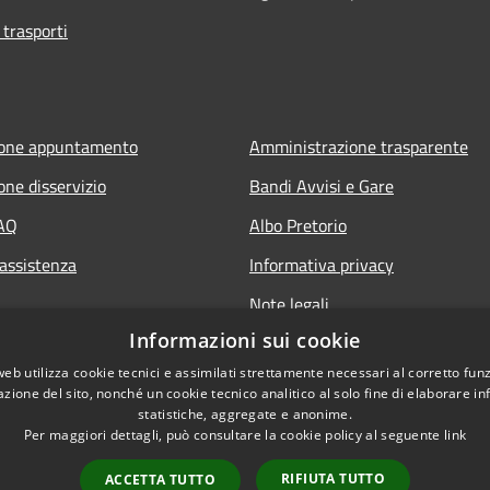
 trasporti
ione appuntamento
Amministrazione trasparente
one disservizio
Bandi Avvisi e Gare
FAQ
Albo Pretorio
 assistenza
Informativa privacy
Note legali
Informazioni sui cookie
Dichiarazione di accessibilità
web utilizza cookie tecnici e assimilati strettamente necessari al corretto fu
azione del sito, nonché un cookie tecnico analitico al solo fine di elaborare i
statistiche, aggregate e anonime.
Per maggiori dettagli, può consultare la cookie policy al seguente
link
RIFIUTA TUTTO
ACCETTA TUTTO
l sito