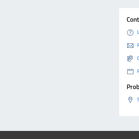
Cont
Prob