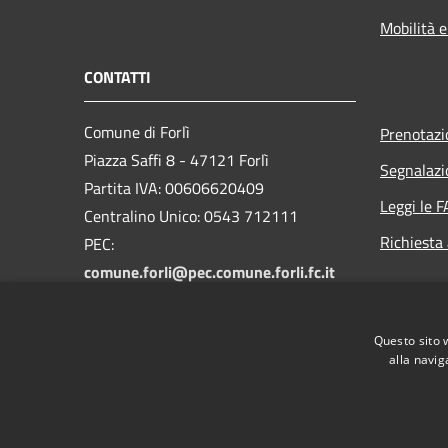
Mobilità e
CONTATTI
Comune di Forlì
Prenotaz
Piazza Saffi 8 - 47121 Forlì
Segnalazi
Partita IVA: 00606620409
Leggi le 
Centralino Unico: 0543 712111
Richiesta
PEC:
comune.forli@pec.comune.forli.fc.it
Email istituzionale:
redazione.civica@comune.forli.fc.it
Questo sito 
alla navig
RSS
Accessibilità
Privacy
Cookie
Mappa de