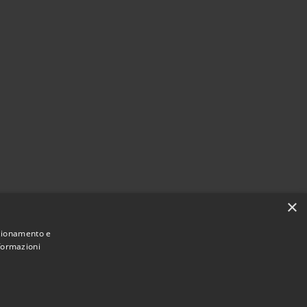
×
nzionamento e
nformazioni
Municipium
Accesso redazione