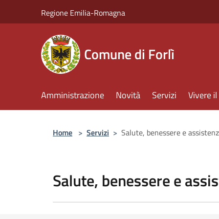
Salta al contenuto principale
Regione Emilia-Romagna
Comune di Forlì
Amministrazione
Novità
Servizi
Vivere 
Home
>
Servizi
>
Salute, benessere e assisten
Salute, benessere e assi