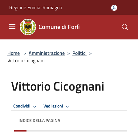
Salta al contenuto principale
Regione Emilia-Romagna
Comune di Forlì
Home
>
Amministrazione
>
Politici
>
Vittorio Cicognani
Vittorio Cicognani
Condividi
Vedi azioni
INDICE DELLA PAGINA