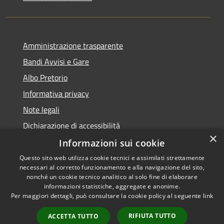
Amministrazione trasparente
Bandi Avvisi e Gare
Albo Pretorio
Informativa privacy
Note legali
Dichiarazione di accessibilità
×
Informazioni sui cookie
Questo sito web utilizza cookie tecnici e assimilati strettamente
necessari al corretto funzionamento e alla navigazione del sito,
RSS
Copyright © 2026 • Comune di
nonché un cookie tecnico analitico al solo fine di elaborare
Accessibilità
informazioni statistiche, aggregate e anonime.
Forlì • Powered by
Per maggiori dettagli, può consultare la cookie policy al seguente
link
Privacy
Municipium
Accesso
•
Cookie
redazione
RIFIUTA TUTTO
ACCETTA TUTTO
Mappa del sito