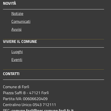
NOVITÀ
Notizie
Comunicati
Avvisi
VIVERE IL COMUNE
Luoghi
Eventi
CONTATTI
Comune di Forlì
Piazza Saffi 8 - 47121 Forlì
Partita IVA: 00606620409
Centralino Unico: 0543 712111
PEC:
comune.forli@pec.comune.forli.fc.it