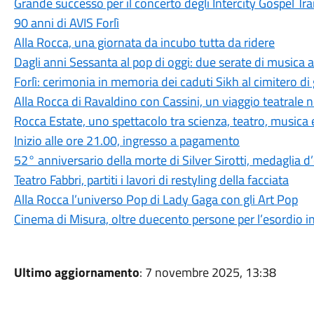
Grande successo per il concerto degli Intercity Gospel Train
90 anni di AVIS Forlì
Alla Rocca, una giornata da incubo tutta da ridere
Dagli anni Sessanta al pop di oggi: due serate di musica 
Forlì: cerimonia in memoria dei caduti Sikh al cimitero d
Alla Rocca di Ravaldino con Cassini, un viaggio teatrale 
Rocca Estate, uno spettacolo tra scienza, teatro, musica
Inizio alle ore 21.00, ingresso a pagamento
52° anniversario della morte di Silver Sirotti, medaglia d’o
Teatro Fabbri, partiti i lavori di restyling della facciata
Alla Rocca l’universo Pop di Lady Gaga con gli Art Pop
Cinema di Misura, oltre duecento persone per l’esordio i
Ultimo aggiornamento
: 7 novembre 2025, 13:38