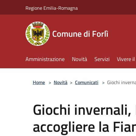
Salta al contenuto principale
Regione Emilia-Romagna
Comune di Forlì
Amministrazione
Novità
Servizi
Vivere 
Home
>
Novità
>
Comunicati
>
Giochi inverna
Giochi invernali,
accogliere la Fi