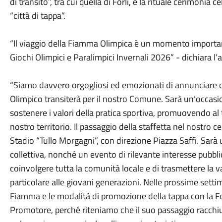
di transito”, tra cui quella di Forlì, e la rituale cerimonia 
“città di tappa”.
“Il viaggio della Fiamma Olimpica è un momento importa
Giochi Olimpici e Paralimpici Invernali 2026” - dichiara l’
“Siamo davvero orgogliosi ed emozionati di annunciare c
Olimpico transiterà per il nostro Comune. Sarà un’occasio
sostenere i valori della pratica sportiva, promuovendo al
nostro territorio. Il passaggio della staffetta nel nostro c
Stadio “Tullo Morgagni”, con direzione Piazza Saffi. Sarà
collettiva, nonché un evento di rilevante interesse pubbli
coinvolgere tutta la comunità locale e di trasmettere la 
particolare alle giovani generazioni. Nelle prossime setti
Fiamma e le modalità di promozione della tappa con la F
Promotore, perché riteniamo che il suo passaggio racchiu