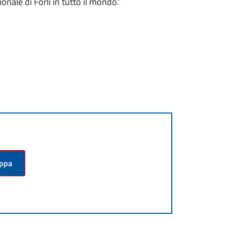
nale di Forlì in tutto il mondo.”
appa